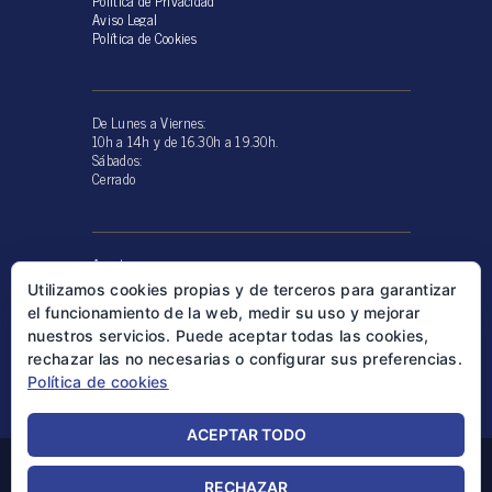
Política de Privacidad
Aviso Legal
Política de Cookies
De Lunes a Viernes:
10h a 14h y de 16.30h a 19.30h.
Sábados:
Cerrado
Agosto
10:00 a 15:00
Utilizamos cookies propias y de terceros para garantizar
Del 15 al 31 permaneceremos cerrados
el funcionamiento de la web, medir su uso y mejorar
nuestros servicios. Puede aceptar todas las cookies,
rechazar las no necesarias o configurar sus preferencias.
Política de cookies
WE SPEAK ENGLISH / ON PARLE FRANCAIS
ACEPTAR TODO
Copyright © 2026 - Clínica Veterinaria El Palau de
RECHAZAR