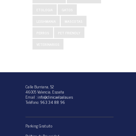
ETOLOGIA
GATOS
LEISHMANIA
MASCOTAS
PERROS
PET FRIENDLY
VETERINARIOS
Calle Burriana, 52
46005 Valencia, España
Email :
info@clinicaelpalau.es
Teléfono:
963 34 88 96
Parking Gratuito