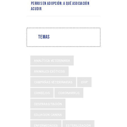
Perros en adopción: a qué asociación
acudir
Temas
ANALÍTICA VETERINARIA
ANIMALES EXÓTICOS
CAMPAÑAS VETERINARIAS
CHIP
CONSEJOS
CORONAVIRUS
DESPARASITACIÓN
EDUACION CANINA
ENFERMEDADES
ESTERILIZACION