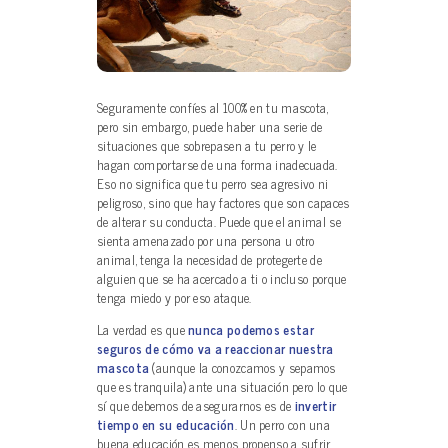
Seguramente confíes al 100% en tu mascota,
pero sin embargo, puede haber una serie de
situaciones que sobrepasen a tu perro y le
hagan comportarse de una forma inadecuada.
Eso no significa que tu perro sea agresivo ni
peligroso, sino que hay factores que son capaces
de alterar su conducta. Puede que el animal se
sienta amenazado por una persona u otro
animal, tenga la necesidad de protegerte de
alguien que se ha acercado a ti o incluso porque
tenga miedo y por eso ataque.
La verdad es que
nunca podemos estar
seguros de cómo va a reaccionar nuestra
mascota
(aunque la conozcamos y sepamos
que es tranquila) ante una situación pero lo que
sí que debemos de asegurarnos es de
invertir
tiempo en su educación
. Un perro con una
buena educación es menos propenso a sufrir