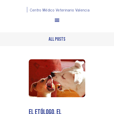
Centro Médico Veterinario Valencia
All Posts
SERVICIOS
EQUIPO
CAMPAÑAS
TIENDA
PELUQUERÍA
BLOG
CONTACT
El etólogo, el
FAQ