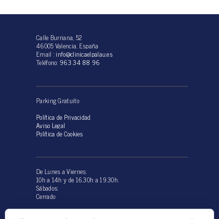
Calle Burriana, 52
46005 Valencia, España
Email :
info@clinicaelpalau.es
Teléfono:
963 34 88 96
Parking Gratuito
Política de Privacidad
Aviso Legal
Política de Cookies
De Lunes a Viernes:
10h a 14h y de 16.30h a 19.30h.
Sábados:
Cerrado