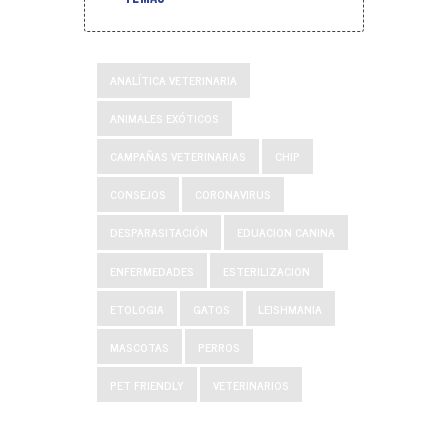
ANALÍTICA VETERINARIA
ANIMALES EXÓTICOS
CAMPAÑAS VETERINARIAS
CHIP
CONSEJOS
CORONAVIRUS
DESPARASITACIÓN
EDUACION CANINA
ENFERMEDADES
ESTERILIZACION
ETOLOGIA
GATOS
LEISHMANIA
MASCOTAS
PERROS
PET FRIENDLY
VETERINARIOS