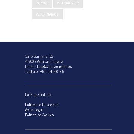
PERROS
PET FRIENDLY
VETERINARIOS
Calle Burriana, 52
46005 Valencia, España
Email :
info@clinicaelpalau.es
Teléfono:
963 34 88 96
Parking Gratuito
Política de Privacidad
Aviso Legal
Política de Cookies