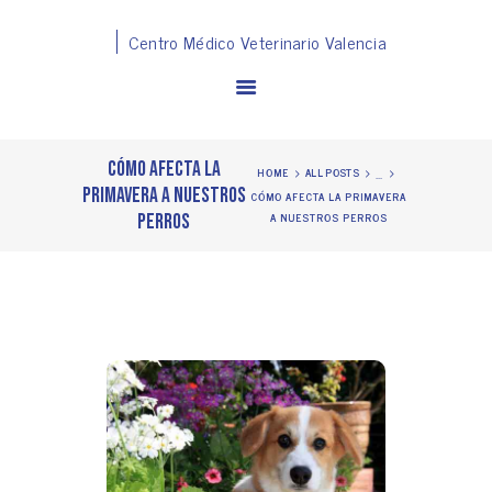
Centro Médico Veterinario Valencia
Cómo afecta la
...
HOME
ALL POSTS
primavera a nuestros
CÓMO AFECTA LA PRIMAVERA
perros
A NUESTROS PERROS
SERVICIOS
EQUIPO
CAMPAÑAS
TIENDA
PELUQUERÍA
BLOG
CONTACT
FAQ