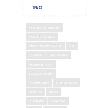
Temas
ANALÍTICA VETERINARIA
ANIMALES EXÓTICOS
CAMPAÑAS VETERINARIAS
CHIP
CONSEJOS
CORONAVIRUS
DESPARASITACIÓN
EDUACION CANINA
ENFERMEDADES
ESTERILIZACION
ETOLOGIA
GATOS
LEISHMANIA
MASCOTAS